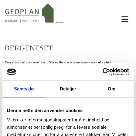
BERGENESET
Detaljreguleringsplan -
Varsling av oppstart regulering
Lysingsannonse i Hordaland Folkeblad, 12.04.2022
Frist for innspel
08.05.2022
Samtykke
Detaljer
Om
PlanID:
4622 20220001
Denne nettsiden anvender cookies
Prosjekt:
Detaljreguleringsplan for bustader
Vi bruker informasjonskapsler for å gi innhold og
Stad:
Gnr 118, bnr. 6 m.fl., Strandebarm, Kvam herad
annonser et personlig preg, for å levere sosiale
Saksnr:
22/105 (Kvam herad)
mediefunksjoner og for å analysere trafikken vår. Vi deler