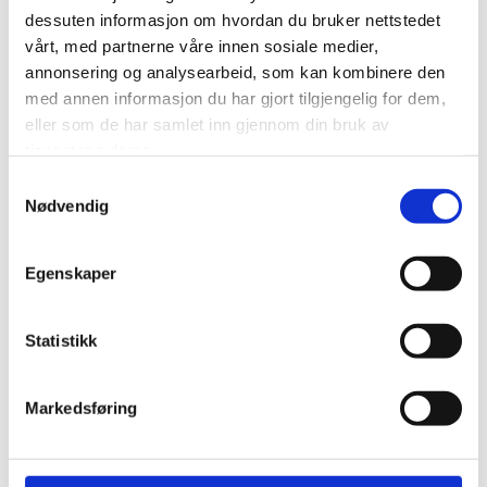
dessuten informasjon om hvordan du bruker nettstedet
Lenker:
vårt, med partnerne våre innen sosiale medier,
annonsering og analysearbeid, som kan kombinere den
Kartutsnitt med plangrense
med annen informasjon du har gjort tilgjengelig for dem,
Varslingsbrev datert 04.04.2022
eller som de har samlet inn gjennom din bruk av
Referat frå oppstartsmøtet
tjenestene deres.
Samtykkevalg
Nødvendig
Egenskaper
Statistikk
Markedsføring