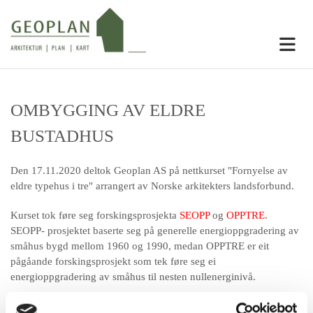
OMBYGGING AV ELDRE
BUSTADHUS
Den 17.11.2020 deltok Geoplan AS på nettkurset "Fornyelse av
eldre typehus i tre" arrangert av Norske arkitekters landsforbund.
Kurset tok føre seg forskingsprosjekta
SEOPP
og
OPPTRE
.
SEOPP- prosjektet baserte seg på generelle energioppgradering av
småhus bygd mellom 1960 og 1990, medan OPPTRE er eit
pågåande forskingsprosjekt som tek føre seg ei
energioppgradering av småhus til nesten nullenerginivå.
I Kvam er det stor utskifting av busette i dei eldre bustadane, då